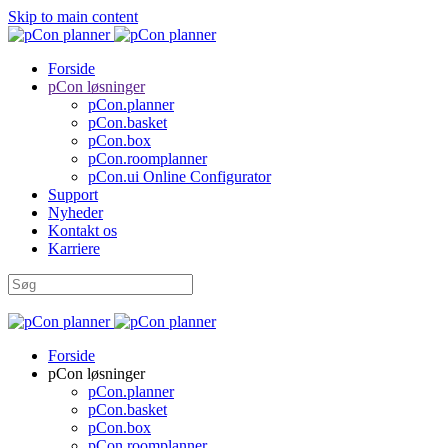
Skip to main content
Forside
pCon løsninger
pCon.planner
pCon.basket
pCon.box
pCon.roomplanner
pCon.ui Online Configurator
Support
Nyheder
Kontakt os
Karriere
Forside
pCon løsninger
pCon.planner
pCon.basket
pCon.box
pCon.roomplanner