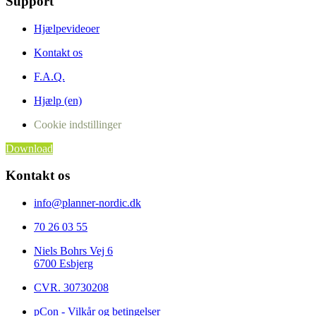
Support
Hjælpevideoer
Kontakt os
F.A.Q.
Hjælp (en)
Cookie indstillinger
Download
Kontakt os
info@planner-nordic.dk
70 26 03 55
Niels Bohrs Vej 6
6700 Esbjerg
CVR.
30730208
pCon - Vilkår og betingelser