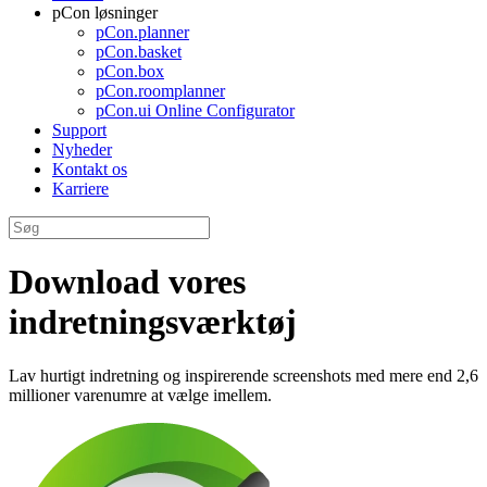
pCon løsninger
pCon.planner
pCon.basket
pCon.box
pCon.roomplanner
pCon.ui Online Configurator
Support
Nyheder
Kontakt os
Karriere
Download vores
indretningsværktøj
Lav hurtigt indretning og inspirerende screenshots med mere end 2,6
millioner varenumre at vælge imellem.