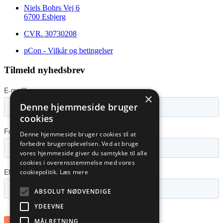
Niels Bohrs Vej 6
6700 Esbjerg
CVR.
30730208
pCon - Vilkår og betingelser
Tilmeld nyhedsbrev
×
Denne hjemmeside bruger
cookies
Denne hjemmeside bruger cookies til at
forbedre brugeroplevelsen. Ved at bruge
vores hjemmeside giver du samtykke til alle
cookies i overensstemmelse med vores
cookiepolitik.
Læs mere
ABSOLUT NØDVENDIGE
YDEEVNE
MÅLRETNING